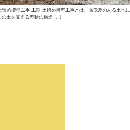
内容 土留め擁壁工事 工期 土留め擁壁工事とは、高低差のある土
の土を支える壁状の構造 […]