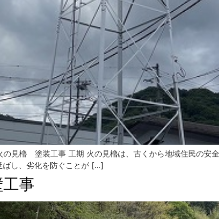
内容 火の見櫓 塗装工事 工期 火の見櫓は、古くから地域住民の
ばし、劣化を防ぐことが […]
壁工事