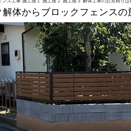
 フェンス工事 施工後１ 施工後２ 施工後３ 解体工事のお見積り
ク解体からブロックフェンスの